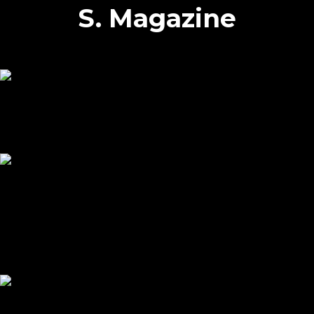
S. Magazine
Voir plus d'articles
Sinastone et Morocco Now au Big 5 Global 2025 : Le
Marbre Marocain Brille à Dubaï
Lire plus
Sinastone au Marmomac 2025 : Le marbre marocain à
l’honneur
Lire plus
Chez Sinastone, nous nous spécialisons dans l'extraction et