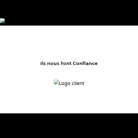
détails et finitions sur mesure au cœur de notre atelier.
Demander un Devis
Ils nous font Confiance
Tendances, projets, inspirations minérales