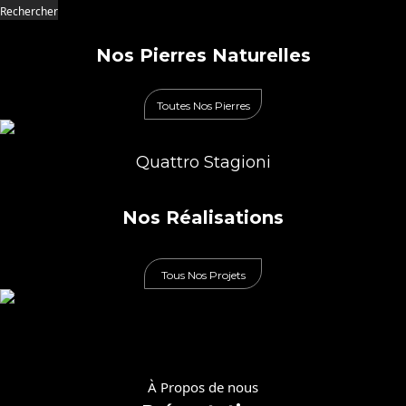
Rechercher
Qualité noble pour vos réalisations
Nos Pierres Naturelles
Toutes Nos Pierres
Quattro Stagioni
Maîtrise totale du début à la fin
Nos Réalisations
Tous Nos Projets
Table 3
Casablanca, Maroc
Voir le projet
À Propos de nous