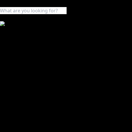
Recherche
Accueil
Présentation
Nos Pierres
Toutes Nos Pierres
Coante Quartz
Made in Morocco
Wonders of the World
Univers
S.Projets
S.Collection
Catalogues
S.Magazine
Contact
Casablanca, Maroc