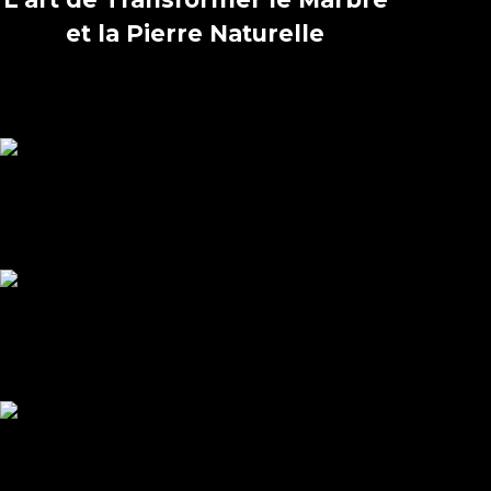
et la Pierre Naturelle
La qualité naît à la source.
Nous puisons nos pierres dans nos carrières marocaines
et sélectionnons les meilleurs gisements à travers le
monde.»
Technologie avancée, négoce contrôlé
Avec nos machines CNC et waterjet, nous offrons une large
gamme de tranches et carreaux, locaux et importés, prêts
à l’emploi.
Atelier Artisanal
Nos artisans façonnent chaque pièce avec soin : textures,