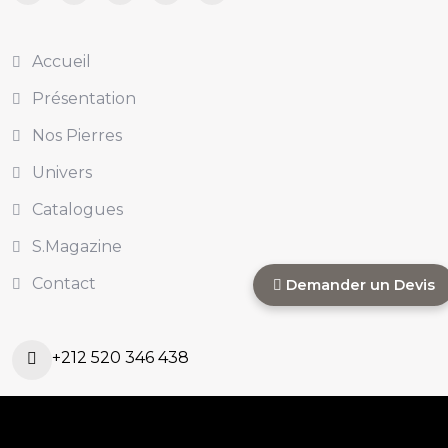
Accueil
Présentation
Nos Pierres
Univers
Catalogues
S.Magazine
Contact
Demander un Devis
+212 520 346 438
s.commercial@sinastone.ma