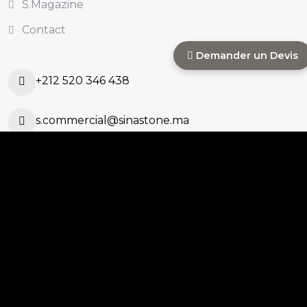
S.Magazine
Contact
Demander un Devis
+212 520 346 438
s.commercial@sinastone.ma
Ouled Ahmed Ouled
Azzouz, Casablanca,
MAROC
Copyright 2025
Mediazain
. All Rights Reserved.